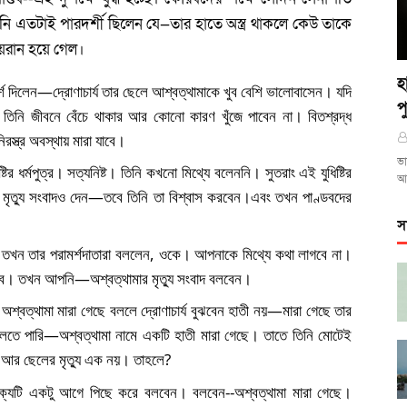
 তিনি এতটাই পারদর্শী ছিলেন যে—তার হাতে অস্ত্র থাকলে কেউ তাকে 
য়রান হয়ে গেল। 
হ
ামর্শ দিলেন—দ্রোণাচার্য তার ছেলে আশ্বত্থামাকে খুব বেশি ভালোবাসেন। যদি 
প
ে তিনি জীবনে বেঁচে থাকার আর কোনো কারণ খুঁজে পাবেন না। বিতশ্রদ্ধ 
স্ত্র অবস্থায় মারা যাবে। 
ভা
ির ধর্মপুত্র। সত্যনিষ্ট। তিনি কখনো মিথ্যে বলেননি। সুতরাং এই যুধিষ্টির 
আ
ভুয়া মৃত্যু সংবাদও দেন—তবে তিনি তা বিশ্বাস করবেন।এবং তখন পাণ্ডবদের 
স
ে। তখন তার পরামর্শদাতারা বললেন, ওকে। আপনাকে মিথ্যে কথা লাগবে না। 
লব। তখন আপনি—অশ্বত্থামার মৃত্যু সংবাদ বলবেন।
শ্বত্থামা মারা গেছে বললে দ্রোণাচার্য বুঝবেন হাতী নয়—মারা গেছে তার 
তে পারি—অশ্বত্থামা নামে একটি হাতী মারা গেছে। তাতে তিনি মোটেই 
্যু আর ছেলের মৃত্যু এক নয়। তাহলে?
যটি একটু আগে পিছে করে বলবেন। বলবেন--অশ্বত্থামা মারা গেছে। 