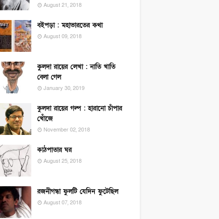
August 21, 2018
বইপড়া : মহাভারতের কথা
August 09, 2018
কুলদা রায়ের লেখা : নাতি খাতি
বেলা গেল
January 30, 2019
কুলদা রায়ের গল্প : হারানো চাঁপার
খোঁজে
November 02, 2018
কাঠপাতার ঘর
August 25, 2018
রজনীগন্ধা ফুলটি যেদিন ফুটেছিল
August 07, 2018