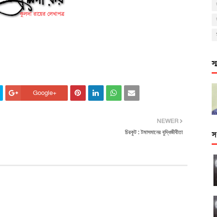
স
Google+
NEWER
চিরকুট : টমাসমানের বুদ্ধিজীবীতা
স