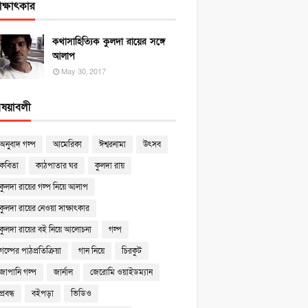
াক্ষাৎকার
কথাসাহিত্যিক কুলদা রায়ের সঙ্গে
আলাপ
May 30, 2017
িষয়াবলী
অনুবাদ গল্প
আমেরিকা
ঈশ্বরনামা
উৎসব
কবিতা
কাঠপাতার ঘর
কুলদা রায়
কুলদা রায়ের গল্প নিয়ে আলাপ
কুলদা রায়ের নেওয়া সাক্ষাৎকার
কুলদা রায়ের বই নিয়ে আলোচনা
গল্প
গল্পের পাঠপ্রতিক্রিয়া
গান নিয়ে
চিরকুট
জাপানি গল্প
জার্নাল
জেরোমি ওয়াইডম্যান
প্রবন্ধ
বইপড়া
ভিডিও