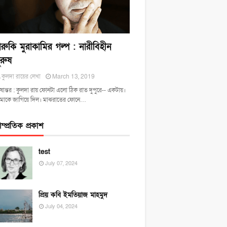
ারুকি মুরাকামির গল্প : নারীবিহীন
ুরুষ
কুলদা রায়ের লেখা
March 13, 2019
ষান্তর : কুলদা রায় ফোনটা এলো ঠিক রাত দুপুরে-- একটায়।
মাকে জাগিয়ে দিল। মাঝরাতের ফোনে…
াম্প্রতিক প্রকাশ
test
July 07, 2024
প্রিয় কবি ইমতিয়াজ মাহমুদ
July 04, 2024