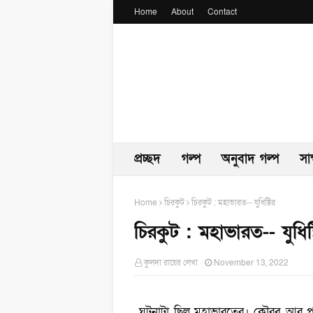
Home
About
Contact
প্রচ্ছদ
গল্প
অনুবাদ গল্প
সা
Home
চিরকুট
চিরকুট : মহাভারত-- যুধিষ্টির
চিরকুট : মহাভারত-- যুধিষ্
কুলদা রায়ের লেখা
November 13, 2022
ঘটনাটা ছিল মহাভারতের। কৌরব আর পাণ্ড