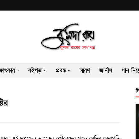
ক্ষাৎকার
বইপড়া
প্রবন্ধ
স্মরণ
জার্নাল
গান নিয়
ন
টির
ব--এই দুপক্ষে যুদ্ধ হচ্ছে। কৌরবদের পক্ষে সেদিন সেনাপতি 