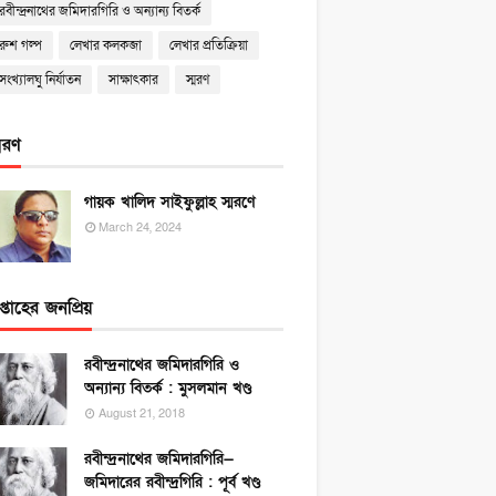
রবীন্দ্রনাথের জমিদারগিরি ও অন্যান্য বিতর্ক
রুশ গল্প
লেখার কলকব্জা
লেখার প্রতিক্রিয়া
সংখ্যালঘু নির্যাতন
সাক্ষাৎকার
স্মরণ
্মরণ
গায়ক খালিদ সাইফুল্লাহ স্মরণে
March 24, 2024
প্তাহের জনপ্রিয়
রবীন্দ্রনাথের জমিদারগিরি ও
অন্যান্য বিতর্ক : মুসলমান খণ্ড
August 21, 2018
রবীন্দ্রনাথের জমিদারগিরি—
জমিদারের রবীন্দ্রগিরি : পূর্ব খণ্ড