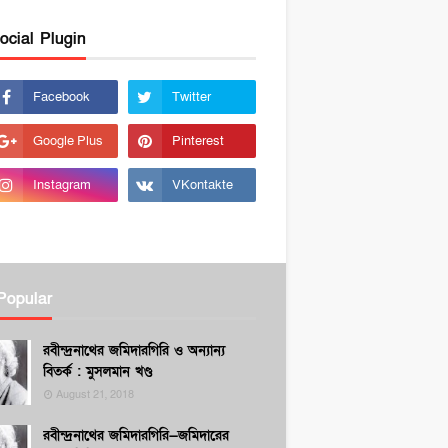
ocial Plugin
Popular
রবীন্দ্রনাথের জমিদারগিরি ও অন্যান্য
বিতর্ক : মুসলমান খণ্ড
August 21, 2018
রবীন্দ্রনাথের জমিদারগিরি—জমিদারের