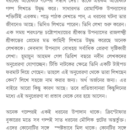
ধরনের আরেকটি গল্পের সন্ধান দেয়। তাকে এরকম আরেকটি
গল্প লিখতে উদ্বুদ্ধ করে। সাধারণত রোমান্টিক উপন্যাসের
শক্তিটিই এরকম। পড়ে পাঠক দেখতে পান, এ ধরনের ঘটনা তার
জীবনেও আছে। তিনিও লিখতে পারেন। তিনি লেখা শুরু করেন।
এক সময় শরৎচন্দ্র চট্টোপাধ্যায়ের শ্রীকান্ত উপন্যাসের রাজলক্ষ্মী
শ্রীকান্তের প্রেমের মত কাহিনী লিখতে উদ্বুদ্ধ করেছে অনেক
লেখককে। দেবদাস উপন্যাস বোধহয় সর্বাধিক প্রেরণা সৃষ্টিকারী
লেখা। হূমায়ুন আহমদ গেল তিরিশ বছরে নবীন লেখকদের
অনুপ্রেরণা যোগাচ্ছেন। টিভি নাটকের ক্ষেত্রে তিনি একটি টাইপড
ফরমাট দিয়ে গেছেন। তাহলে এই অনুপ্রেরণা থেকে তারা লিখছেন
কেন? লিখে সহজে নাম করার জন্য। অর্থ অর্জনের জন্য। এর
বাইরে আরো কিছু কারণ আছে। তবে প্রতিভাবানরা কিছুদিনের
মধ্যে এই অনুপ্রেরণা বা প্রভাব থেকে বের হয়ে আসেন।
অনেক গল্পেরই একই ধরনের উপাদান থাকে। ক্রিস্টোফার
বুকারের মতে সব গল্পই সাত ধরনের মৌলিক প্লটের অন্তর্ভুক্ত।
এদের কোনোটির সঙ্গে স্পষ্টভাবে মিল থাকে। কোনটির সঙ্গে