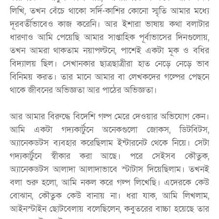
লিখি, তখন বেঁচে থাকো সর্দি-কাশির কোনো স্মৃতি আমার মধ্যে
দূরবর্তীভাবেও কাজ করেনি। আর ইশারা ভাষায় কথা বলাটার
ধারণাও আমি পেয়েছি আমার সাপ্তাহিক পূর্বাভাসের দিনগুলোয়,
তখন আমরা থাকতাম নয়াপল্টনে, পাশেই একটা মূক ও বধির
বিদ্যালয় ছিল। সেখানকার ছাত্রছাত্রীরা হাত নেড়ে নেড়ে ভাব
বিনিময় করত। তার মানে আমার বা লেখকদের গল্পের পেছনে
থাকে জীবনের অভিজ্ঞতা আর পাঠের অভিজ্ঞতা।
আর আমার বিরুদ্ধে বিদেশি গল্প মেরে দেওয়ার অভিযোগ কেন।
আমি একটা গদ্যকার্টুনে অনেকগুলো জোকস, ডিটবিটস,
অ্যানেকডটস ব্যবহার করেছিলাম ইন্টারনেট থেকে নিয়ে। সেটা
গদ্যকার্টুনে স্বীকার করা আছে। পরে সেইসব কৌতুক,
অ্যানেকডটস আলাদা আলাদাভাবে স্টাটাস দিয়েছিলাম। তখনই
বলা শুরু হলো, আমি নকল করে গল্প লিখেছি। এদেরকে কেউ
বোঝান, কৌতুক কেউ বানায় না। ধরা যাক, আমি লিখলাম,
আইনস্টাইন ছোটবেলায় বলেছিলেন, কবুতরের বাচ্চা হয়েছে তার