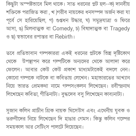
কিছুটা অস্পষ্টভাবে মিল থাকে। সাত ধরনের প্লট হল--ক) দানবীয়
শক্তিকে পরাজিত করা , খ )গরীব নায়কের ধনসম্পদ অর্জন করা যা
পূর্বে সে হারিয়েছিল, গ) গুপ্তধন উদ্ধার, ঘ) সমুদ্রযাত্রা ও ফিরে
আসা, ঙ) মিলনাত্মক বা Comedy, চ) বিষাদাত্মক বা Tragedy
ও ছ) স্বভাবের রপান্তর বা Rebirth।
তবে প্রতিভাবান গল্পকাররা একই ধরনের প্লটকে ভিন্ন দৃষ্টিকোণ
থেকে উপস্থাপন করে গল্পটিকে অন্যদের থেকে আলাদা করে
ফেলেন। আবার কেউ কেউ প্রকাশ মাধ্যমটাকেই বদলে নেন।
কোনো গল্পকে নাটকে বা কবিতায় লেখেন। মহাভারতের আখ্যান
নিয়ে ভারত প্রেমকথা নামে গল্পসংকলন লিখেছেন। রবীন্দ্রনাথ
লিখেছেন কবিতা, গীতিনাট্য। বুদ্ধদেব বসু লিখেছেন কাব্যনাট্য।
সুজান কলিন প্রাচীন গ্রিক নায়ক থিসেউস এবং এথেনীয় যুবক ও
তরুণীদের নিয়ে লিখেছেন দি হাঙার গেমস। কিন্তু কলিন গল্পের
সময়কাল আর সেটিংস পালটে দিয়েছেন।