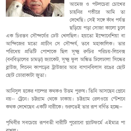
আমেজ ও পটলচেরা চোখের
চাহনির গভীরে আমি তা
দেখেছি। সেই সঙ্গে কাঁধ পর্যন্ত
ছড়িয়ে পড়া সোজা কালো চুলে
এক চিরন্তন সৌন্দর্যের ঢেউ খেলছিল। হয়তো ইন্দোনেশিয়া বা
আন্দিজের মতো প্রাচীন সে সৌন্দর্য, তবে মহাকালিক। তার
পরিধেয় প্রতিটি পোশাকে ছিল সূক্ষ্ম রুচির পরিচয়-লিনেক্স
(বনবিড়ালের চামড়া) জ্যাকেট, সূক্ষ্ম ফুল অঙ্কিত ঢিলেঢালা সিল্কের
ব্লাউজ, লিনেন কাপড়ের ট্রাউজার আর বাগানবিলাস রঙের ছোট
ছোট ডোরাকাটা জুতা।
আনিসুল হকের গল্পের কথকও উত্তম পুরুষ। তিনি আসছেন প্লেনে
নয়-- ট্রেনে। চট্টগ্রাম থেকে ঢাকায়। চট্টগ্রাম রেলওয়ে স্টেশনে
কথক দেখেছেন একটি নারীকে। শুরুতেই তার রূপ বর্ণিত হচ্ছে—
পৃথিবীর সবচেয়ে রূপবতী নারীটি পুরোনো প্ল্যাটফর্মে এইমাত্র পা
রাখল।