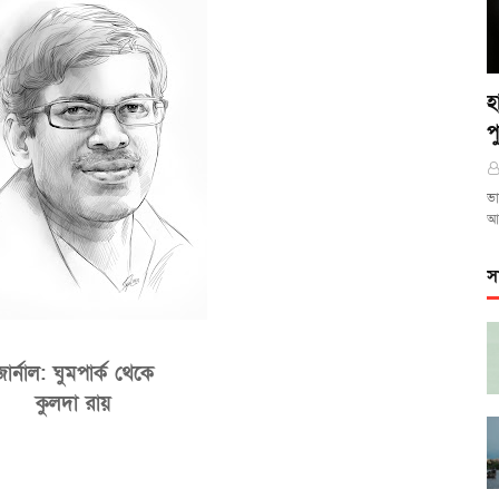
হ
প
ভা
আ
স
জার্নাল: ঘুমপার্ক থেকে
কুলদা রায়