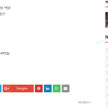
স
ড়ার পরে
টা?
ব
 বলছে-
Google+
NEWER