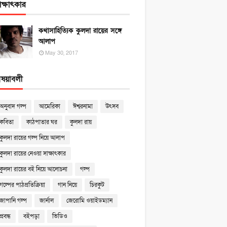
াক্ষাৎকার
কথাসাহিত্যিক কুলদা রায়ের সঙ্গে
আলাপ
May 30, 2017
িষয়াবলী
অনুবাদ গল্প
আমেরিকা
ঈশ্বরনামা
উৎসব
কবিতা
কাঠপাতার ঘর
কুলদা রায়
কুলদা রায়ের গল্প নিয়ে আলাপ
কুলদা রায়ের নেওয়া সাক্ষাৎকার
কুলদা রায়ের বই নিয়ে আলোচনা
গল্প
গল্পের পাঠপ্রতিক্রিয়া
গান নিয়ে
চিরকুট
জাপানি গল্প
জার্নাল
জেরোমি ওয়াইডম্যান
প্রবন্ধ
বইপড়া
ভিডিও