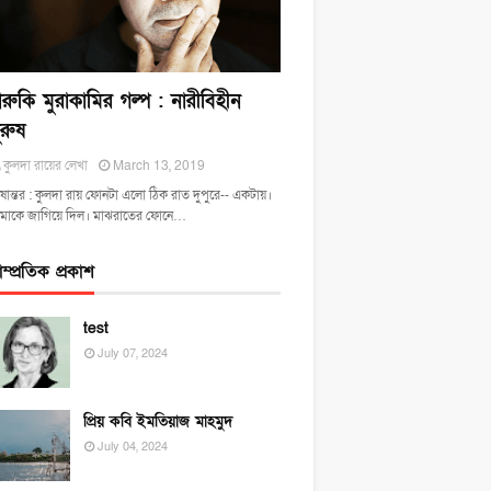
ারুকি মুরাকামির গল্প : নারীবিহীন
ুরুষ
কুলদা রায়ের লেখা
March 13, 2019
ষান্তর : কুলদা রায় ফোনটা এলো ঠিক রাত দুপুরে-- একটায়।
মাকে জাগিয়ে দিল। মাঝরাতের ফোনে…
াম্প্রতিক প্রকাশ
test
July 07, 2024
প্রিয় কবি ইমতিয়াজ মাহমুদ
July 04, 2024