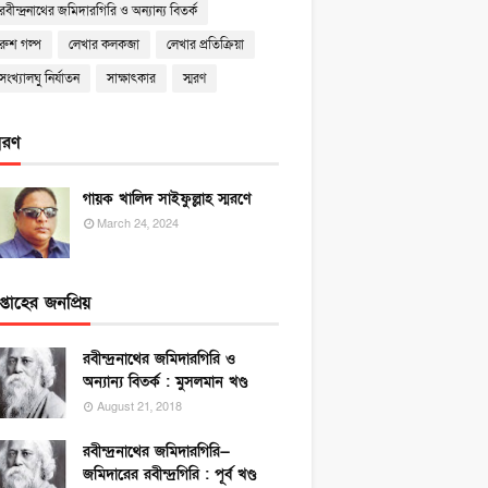
রবীন্দ্রনাথের জমিদারগিরি ও অন্যান্য বিতর্ক
রুশ গল্প
লেখার কলকব্জা
লেখার প্রতিক্রিয়া
সংখ্যালঘু নির্যাতন
সাক্ষাৎকার
স্মরণ
্মরণ
গায়ক খালিদ সাইফুল্লাহ স্মরণে
March 24, 2024
প্তাহের জনপ্রিয়
রবীন্দ্রনাথের জমিদারগিরি ও
অন্যান্য বিতর্ক : মুসলমান খণ্ড
August 21, 2018
রবীন্দ্রনাথের জমিদারগিরি—
জমিদারের রবীন্দ্রগিরি : পূর্ব খণ্ড