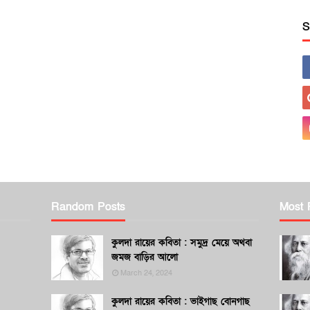
S
Random Posts
Most 
কুলদা রায়ের কবিতা : সমুদ্র মেয়ে অথবা
জমজ বাড়ির আলো
March 24, 2024
কুলদা রায়ের কবিতা : ভাইগাছ বোনগাছ