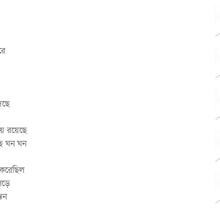
রে
সছে
য়ে রয়েছে
্ছে ঘন ঘন
 করেছিল
পড়ে
তন