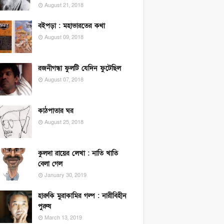
August 21, 2018
বইপড়া : মহাভারতের কথা
August 09, 2018
রজনীগন্ধা ফুলটি যেদিন ফুটেছিল
August 07, 2018
কাঠপাতার ঘর
August 25, 2018
কুলদা রায়ের লেখা : নাতি খাতি
বেলা গেল
January 30, 2019
হারুকি মুরাকামির গল্প : নারীবিহীন
পুরুষ
March 13, 2019