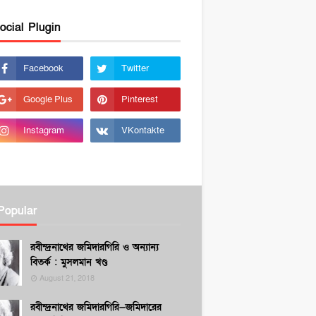
ocial Plugin
Popular
রবীন্দ্রনাথের জমিদারগিরি ও অন্যান্য
বিতর্ক : মুসলমান খণ্ড
August 21, 2018
রবীন্দ্রনাথের জমিদারগিরি—জমিদারের