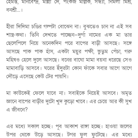
হেমন্ত, মানবেন্দ্র, মান্না দে, পংকজ মল্লিক, সন্ধ্যা, নির্মলা মিশ্র,
বনশ্রী...।
হীরা দিদিমা চণ্ডির গল্পটা বোঝেন না। বুঝতেও চান না এই সব
শাস্ত্র-কথা। তিনি দেখতে পাচ্ছেন—দুর্গা নামের এক মা তার
ছেলেপিলে নিয়ে অনেকদিন পরে বাপের বাড়ী আসছে। সঙ্গে
আসছে পাক পাক হাঁস, একটা ময়ুর পক্ষী, ভুতুম পেঁচা, গরু
মহিষও হেলে দুলে আসছে। বনের বাঘো মামা বয়না ধরেছে সেও
মামাবাড়ি আসবে। ঘরের ইঁদুরটা কোন ফাঁকে সবার আগে আগে
দৌড়ে এসেছে কেউ টের পায়নি।
মা কাউকেই ফেলে যাবে না। সবাইকে নিয়েই আসবে। অমৃত
জ্ঞানে বাপের বাড়ীর দুটো খুদ কুড়ো খাবে। এর চেয়ে আর কী সুখ
এ জীবনে?
এর মধ্যে সকাল হচ্ছে। পূব আকাশ রাঙ্গা হচ্ছে। হাওয়া জলের
উপর থেকে উড়ে আসছে। টগর ফুল ফুটেছে। এর মধ্যে