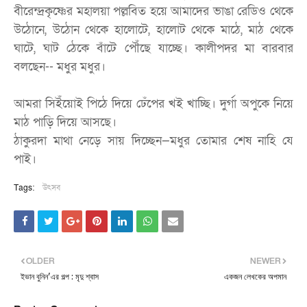
বীরেন্দ্রকৃষ্ণের মহালয়া পল্লবিত হয়ে আমাদের ভাঙা রেডিও থেকে
উঠোনে, উঠোন থেকে হালোটে, হালোট থেকে মাঠে, মাঠ থেকে
ঘাটে, ঘাট ঠেকে বাঁটে পৌঁছে যাচ্ছে। কালীপদর মা বারবার
বলছেন-- মধুর মধুর।
আমরা সিইঁয়োই পিঠে দিয়ে ঢেঁপের খই খাচ্ছি। দুর্গা অপুকে নিয়ে
মাঠ পাড়ি দিয়ে আসছে।
ঠাকুরদা মাথা নেড়ে সায় দিচ্ছেন—মধুর তোমার শেষ নাহি যে
পাই।
Tags:
উৎসব
OLDER
NEWER
ইভান বুনিন'এর গল্প : মৃদু শ্বাস
একজন লেখকের অপমান