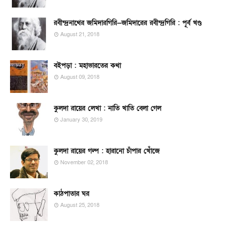
রবীন্দ্রনাথের জমিদারগিরি—জমিদারের রবীন্দ্রগিরি : পূর্ব খণ্ড
August 21, 2018
বইপড়া : মহাভারতের কথা
August 09, 2018
কুলদা রায়ের লেখা : নাতি খাতি বেলা গেল
January 30, 2019
কুলদা রায়ের গল্প : হারানো চাঁপার খোঁজে
November 02, 2018
কাঠপাতার ঘর
August 25, 2018