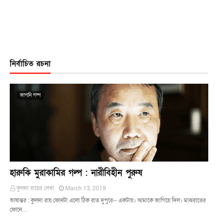
নির্বাচিত রচনা
জাপানি গল্প
হারুকি মুরাকামির গল্প : নারীবিহীন পুরুষ
কুলদা রায়ের লেখা
March 13, 2019
ভাষান্তর : কুলদা রায় ফোনটা এলো ঠিক রাত দুপুরে-- একটায়। আমাকে জাগিয়ে দিল। মাঝরাতের
ফোনে…