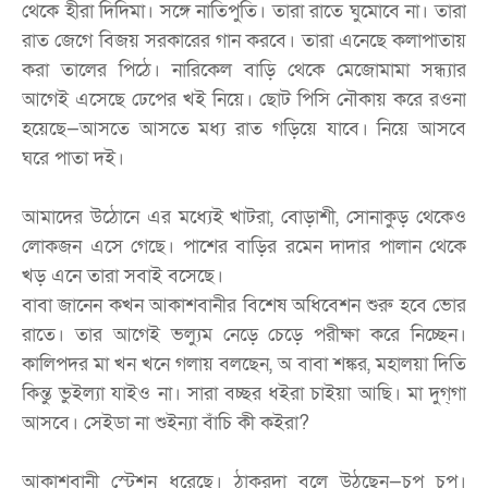
থেকে হীরা দিদিমা। সঙ্গে নাতিপুতি। তারা রাতে ঘুমোবে না। তারা
রাত জেগে বিজয় সরকারের গান করবে। তারা এনেছে কলাপাতায়
করা তালের পিঠে। নারিকেল বাড়ি থেকে মেজোমামা সন্ধ্যার
আগেই এসেছে ঢেপের খই নিয়ে। ছোট পিসি নৌকায় করে রওনা
হয়েছে—আসতে আসতে মধ্য রাত গড়িয়ে যাবে। নিয়ে আসবে
ঘরে পাতা দই।
আমাদের উঠোনে এর মধ্যেই খাটরা, বোড়াশী, সোনাকুড় থেকেও
লোকজন এসে গেছে। পাশের বাড়ির রমেন দাদার পালান থেকে
খড় এনে তারা সবাই বসেছে।
বাবা জানেন কখন আকাশবানীর বিশেষ অধিবেশন শুরু হবে ভোর
রাতে। তার আগেই ভল্যুম নেড়ে চেড়ে পরীক্ষা করে নিচ্ছেন।
কালিপদর মা খন খনে গলায় বলছেন, অ বাবা শঙ্কর, মহালয়া দিতি
কিন্তু ভুইল্যা যাইও না। সারা বচ্ছর ধইরা চাইয়া আছি। মা দুগ্‌গা
আসবে। সেইডা না শুইন্যা বাঁচি কী কইরা?
আকাশবানী স্টেশন ধরেছে। ঠাকুরদা বলে উঠছেন—চুপ চুপ।