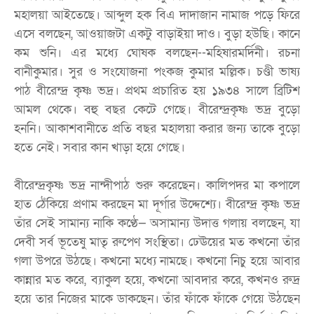
মহালয়া আইতেছে। আব্দুল হক বিএ দাদাজান নামাজ পড়ে ফিরে
এসে বলছেন, আওয়াজটা একটু বাড়াইয়া দাও। বুড়া হউছি। কানে
কম শুনি। এর মধ্যে ঘোষক বলছেন--মহিষারমর্দিনী। রচনা
বানীকুমার। সুর ও সংযোজনা পংকজ কুমার মল্লিক। চণ্ডী ভাষ্য
পাঠ বীরেন্দ্র কৃষ্ণ ভদ্র। প্রথম প্রচারিত হয় ১৯৩৪ সালে ব্রিটিশ
আমল থেকে। বহু বছর কেটে গেছে। বীরেন্দ্রকৃষ্ণ ভদ্র বুড়ো
হননি। আকাশবানীতে প্রতি বছর মহালয়া করার জন্য তাকে বুড়ো
হতে নেই। সবার কান খাড়া হয়ে গেছে।
বীরেন্দ্রকৃষ্ণ ভদ্র নান্দীপাঠ শুরু করেছেন। কালিপদর মা কপালে
হাত ঠেঁকিয়ে প্রণাম করছেন মা দূর্গার উদ্দেশ্যে। বীরেন্দ্র কৃষ্ণ ভদ্র
তাঁর সেই সামান্য নাকি কণ্ঠে— অসামান্য উদাত্ত গলায় বলছেন, যা
দেবী সর্ব ভূতেষু মাতৃ রুপেণ সংস্থিতা। ঢেঊয়ের মত কখনো তাঁর
গলা উপরে উঠছে। কখনো মধ্যে নামছে। কখনো নিচু হয়ে আবার
কান্নার মত করে, ব্যাকুল হয়ে, কখনো আবদার করে, কখনও রুদ্র
হয়ে তার নিজের মাকে ডাকছেন। তাঁর ফাঁকে ফাঁকে গেয়ে উঠছেন