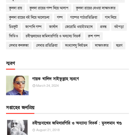
কুলদা রায়
কুলদা রায়ের গল্প নিয়ে আলাপ
কুলদা রায়ের নেওয়া সাক্ষাৎকার
কুলদা রায়ের বই নিয়ে আলোচনা
গল্প
গল্পের পাঠপ্রতিক্রিয়া
গান নিয়ে
চিরকুট
জাপানি গল্প
জার্নাল
জেরোমি ওয়াইডম্যান
প্রবন্ধ
বইপড়া
ভিডিও
রবীন্দ্রনাথের জমিদারগিরি ও অন্যান্য বিতর্ক
রুশ গল্প
লেখার কলকব্জা
লেখার প্রতিক্রিয়া
সংখ্যালঘু নির্যাতন
সাক্ষাৎকার
স্মরণ
স্মরণ
গায়ক খালিদ সাইফুল্লাহ স্মরণে
March 24, 2024
সপ্তাহের জনপ্রিয়
রবীন্দ্রনাথের জমিদারগিরি ও অন্যান্য বিতর্ক : মুসলমান খণ্ড
August 21, 2018